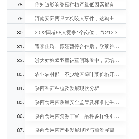
你知道影响香菇种植产量低因素都有哪些吗？
河南安阳两只大狗咬人事件，这狗主人背景不一般，能把记者气哭
2022国考68人竞争1个岗位，.终212.3万人过审
遭李佳琦、薇娅暂停合作后，欧莱雅的回应来了
浙大姑娘孟羽童被董明珠看中，要培养成“董明珠第二”！老师同学评价：她很拼，目标感**
农业农村部：不少地区绿叶菜价格开始明显回落
陕西香菇种植及发展现状分析
陕西食用菌质量安全监管及标准化生产探讨
陕西食用菌资源丰富，品种多样性引人瞩目
陕西食用菌产业发展现状与前景展望